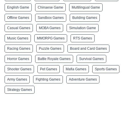
English Game
Chinaese Game
Multilingual Game
Offline Games
Sandbox Games
Building Games
Casual Games
MOBA Games
Simulation Game
Music Games
MMORPG Games
RTS Games
Racing Games
Puzzle Games
Board and Card Games
Horror Games
Battle Royale Games
Survival Games
Shooter Games
Pet Games
Mafia Games
Sports Games
Army Games
Fighting Games
Adventure Games
Strategy Games