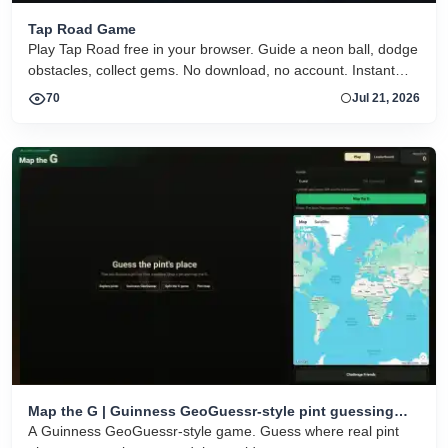
Tap Road Game
Play Tap Road free in your browser. Guide a neon ball, dodge
obstacles, collect gems. No download, no account. Instant
HTML5 play on desktop and mobile.
70
Jul 21, 2026
Map the G | Guinness GeoGuessr-style pint guessing
game
A Guinness GeoGuessr-style game. Guess where real pint