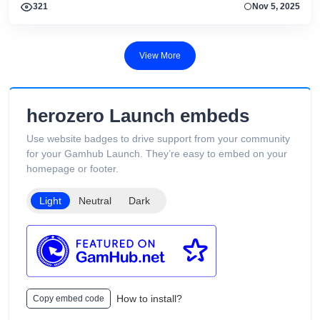
Turn 1 & Turn 3 Modi, deutsche Sprache. Jetzt spielen!
321
Nov 5, 2025
View More
herozero Launch embeds
Use website badges to drive support from your community
for your Gamhub Launch. They’re easy to embed on your
homepage or footer.
Light
Neutral
Dark
How to install?
Copy embed code