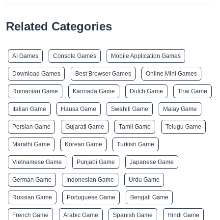
Related Categories
AI Games
Console Games
Mobile Application Games
Download Games
Best Browser Games
Online Mini Games
Romanian Game
Kannada Game
Dutch Game
Thai Game
Italian Game
Hausa Game
Swahili Game
Malay Game
Persian Game
Gujarati Game
Tamil Game
Telugu Game
Marathi Game
Korean Game
Turkish Game
Vietnamese Game
Punjabi Game
Japanese Game
German Game
Indonesian Game
Urdu Game
Russian Game
Portuguese Game
Bengali Game
French Game
Arabic Game
Spanish Game
Hindi Game