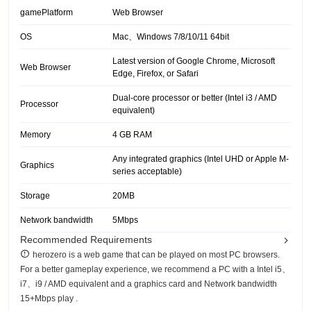
gamePlatform
Web Browser
OS
Mac、Windows 7/8/10/11 64bit
Latest version of Google Chrome, Microsoft
Web Browser
Edge, Firefox, or Safari
Dual-core processor or better (Intel i3 / AMD
Processor
equivalent)
Memory
4 GB RAM
Any integrated graphics (Intel UHD or Apple M-
Graphics
series acceptable)
Storage
20MB
Network bandwidth
5Mbps
Recommended Requirements
herozero is a web game that can be played on most PC browsers.
For a better gameplay experience, we recommend a PC with a Intel i5、
i7、i9 / AMD equivalent and a graphics card and Network bandwidth
15+Mbps play .