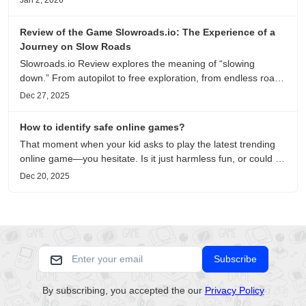
Jan 2, 2026
recommendations.
Review of the Game Slowroads.io: The Experience of a
Journey on Slow Roads
Slowroads.io Review explores the meaning of “slowing
down.” From autopilot to free exploration, from endless roads
to metaphors for life, it is an immersive review and reflection
Dec 27, 2025
on healing, escaping the noise, and personal choice.
How to identify safe online games?
That moment when your kid asks to play the latest trending
online game—you hesitate. Is it just harmless fun, or could it
be harvesting their data? With over 3.2 billion gamers
Dec 20, 2025
worldwide (Statista 2023) and new titles launching daily,
separating...
Subscribe
By subscribing, you accepted the our
Privacy Policy