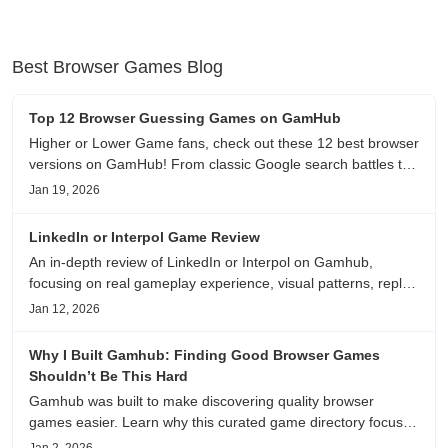
Best Browser Games Blog
Top 12 Browser Guessing Games on GamHub
Higher or Lower Game fans, check out these 12 best browser
versions on GamHub! From classic Google search battles to
fanfic, viral clips, stadium food, and more—plus location,
Jan 19, 2026
anime song, and real/fake guessing fun. All free & instant
play
LinkedIn or Interpol Game Review
An in-depth review of LinkedIn or Interpol on Gamhub,
focusing on real gameplay experience, visual patterns, replay
value, and who this browser game is actually worth playing
Jan 12, 2026
for.
Why I Built Gamhub: Finding Good Browser Games
Shouldn’t Be This Hard
Gamhub was built to make discovering quality browser
games easier. Learn why this curated game directory focuses
on playability, manual selection, and reliable